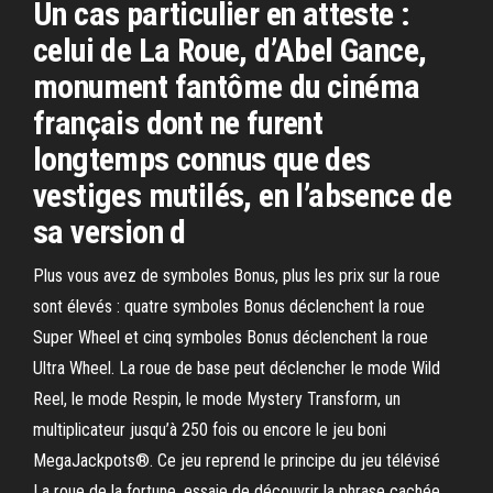
Un cas particulier en atteste :
celui de La Roue, d’Abel Gance,
monument fantôme du cinéma
français dont ne furent
longtemps connus que des
vestiges mutilés, en l’absence de
sa version d
Plus vous avez de symboles Bonus, plus les prix sur la roue
sont élevés : quatre symboles Bonus déclenchent la roue
Super Wheel et cinq symboles Bonus déclenchent la roue
Ultra Wheel. La roue de base peut déclencher le mode Wild
Reel, le mode Respin, le mode Mystery Transform, un
multiplicateur jusqu’à 250 fois ou encore le jeu boni
MegaJackpots®. Ce jeu reprend le principe du jeu télévisé
La roue de la fortune, essaie de découvrir la phrase cachée.