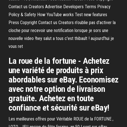
Contact us Creators Advertise Developers Terms Privacy
Policy & Safety How YouTube works Test new features
Press Copyright Contact us Creators n'oublie pas d'activer la
cloche pour recevoir une notification lorsque je sors une
nouvelle video !hey salut a tous c'est thibault ! aujourd'hui je
vous ret
La roue de la fortune - Achetez
une variété de produits à prix
abordables sur eBay. Economisez
avec notre option de livraison
gratuite. Achetez en toute
confiance et sécurité sur eBay!
Les meilleures offres pour Véritable ROUE de la FORTUNE ,
LOTO , JEU ancien de fête foraine :an.50 ! sont sur eBay