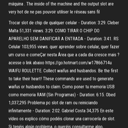
máquina . The inside of the machine and the output slot are
very hot de ne pas pouvoir utiliser le réseau sans fil
Trocar slot de chip de qualquer celular - Duration: 3:29. Cleber
Malta 51,331 views. 3:29. COMO TIRAR O CHIP DO
APARELHO SEM DANIFICAR A ENTRADA - Duration: 3:41. RS
Celular 103,955 views. quer aprender sobre celular, quer fazer
um curso e comeÇar nesta Área que a cada dia cresce mais ?
acesse o link abaixo https://go.hotmart.com/w17866714u
WAIFU ROULETTE. Collect waifus and husbandos. Be the first
to take their heart! These commands are used to generate
waifus or husbandos to claim. Como poner tu memoria USB
como memoria RAM (Sin Programas) - Duration: 6:15. Obed
1,037,295 Problema pc slot de ram ou reiniciando
infinitamente - Duration: 2:02. Gabriel Costa 34,375 En este
vídeo os explico cómo podéis clonar una carrocería de slot.
Si tenéis algún problema, o queréis consultarme algo,