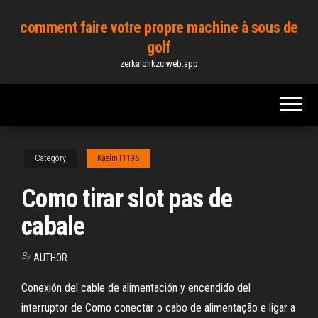
Skip
comment faire votre propre machine à sous de
to
golf
the
zerkalohkzc.web.app
content
Category
Kaelin11195
Como tirar slot pas de
cabale
By
AUTHOR
Conexión del cable de alimentación y encendido del
interruptor de Como conectar o cabo de alimentação e ligar a